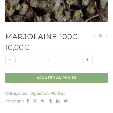
MARJOLAINE 100G
10,00
€
-
+
AJOUTER AU PANIER
Categories:
Digestion
,
Plantes
Partager: