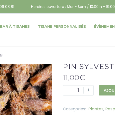
06 08 81
Horaires ouverture : Mar - Sam / 10:00 h - 19:00
BAR À TISANES
TISANE PERSONNALISÉE
ÉVÈNEMEN
0g
PIN SYLVEST
11,00
€
-
+
AJOU
Categories:
Plantes
,
Resp