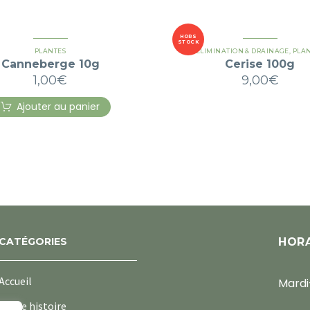
HORS
STOCK
PLANTES
ÉLIMINATION & DRAINAGE
,
PLA
Canneberge 10g
Cerise 100g
1,00
€
9,00
€
Ajouter au panier
CATÉGORIES
HORA
Accueil
Mardi
Notre histoire