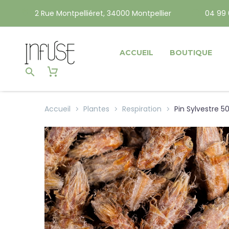
2 Rue Montpelliéret, 34000 Montpellier
04 99 
ACCUEIL
BOUTIQUE
Accueil
Plantes
Respiration
Pin Sylvestre 5