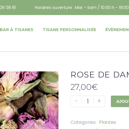
06 08 81
Horaires ouverture : Mar - Sam / 10:00 h - 19:00
BAR À TISANES
TISANE PERSONNALISÉE
ÉVÈNEMEN
ROSE DE DA
27,00
€
-
+
AJOU
Categories:
Plantes