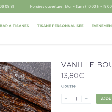
06 08 81
Horaires ouverture : Mar - Sam / 10:00 h - 19:00
BAR À TISANES
TISANE PERSONNALISÉE
ÉVÈNEMEN
VANILLE BO
13,80
€
Gousse
-
+
AJOU