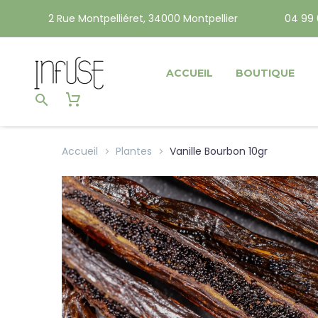
2 Rue Montpelliéret, 34000 Montpellier
04 99 
ACCUEIL
BOUTIQUE
Accueil
Plantes
Vanille Bourbon 10gr