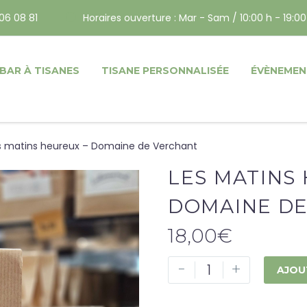
06 08 81
Horaires ouverture : Mar - Sam / 10:00 h - 19:00
BAR À TISANES
TISANE PERSONNALISÉE
ÉVÈNEMEN
s matins heureux – Domaine de Verchant
LES MATINS
DOMAINE D
18,00
€
-
+
AJOU