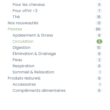
Pour les cheveux
5
Pour offrir <3
7
Thé
18
Nos nouveautés
13
Plantes
86
Apaisement & Stress
8
Circulation
2
Digestion
10
Élimination & Drainage
8
Peau
2
Respiration
8
Sommeil & Relaxation
1
Produits Naturels
8
Accessoires
1
Compléments alimentaires
6